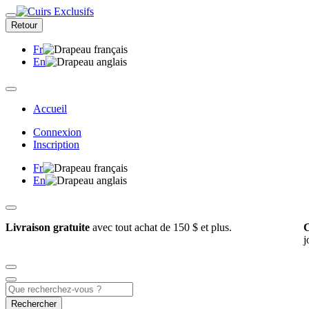
Retour
Fr
En
Accueil
Connexion
Inscription
Fr
En
Livraison gratuite
avec tout achat de 150 $ et plus.
C
j
Rechercher