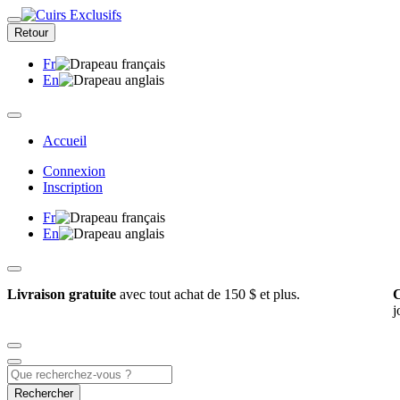
Retour
Fr
En
Accueil
Connexion
Inscription
Fr
En
Livraison gratuite
avec tout achat de 150 $ et plus.
C
j
Rechercher