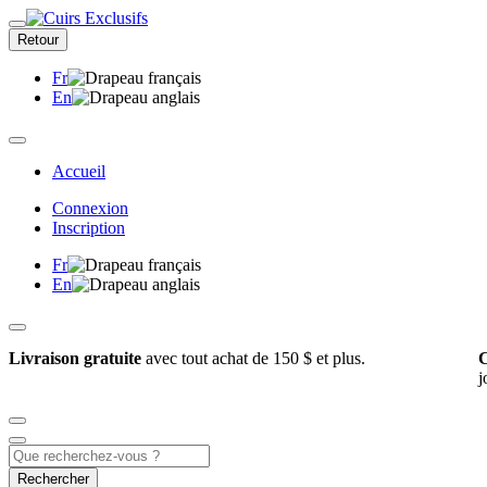
Retour
Fr
En
Accueil
Connexion
Inscription
Fr
En
Livraison gratuite
avec tout achat de 150 $ et plus.
C
j
Rechercher