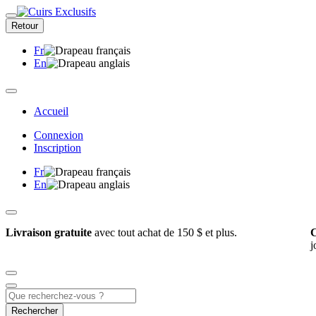
Retour
Fr
En
Accueil
Connexion
Inscription
Fr
En
Livraison gratuite
avec tout achat de 150 $ et plus.
C
j
Rechercher