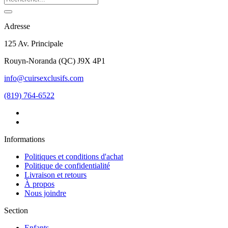
Adresse
125 Av. Principale
Rouyn-Noranda
(
QC
)
J9X 4P1
info@cuirsexclusifs.com
(819) 764-6522
Informations
Politiques et conditions d'achat
Politique de confidentialité
Livraison et retours
À propos
Nous joindre
Section
Enfants