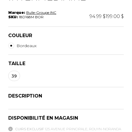
Marque:
Bulle-Groupe INC
94.99 $
199.00 $
SKU:
18D168M BOR
COULEUR
Bordeaux
TAILLE
39
DESCRIPTION
DISPONIBILITÉ EN MAGASIN
CUIRS EXCLUSIF
125 AVENUE PRINCIPALE, ROUYN-NORANDA