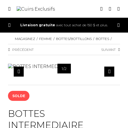
Livraison gratuite
avec tout achat de 150 $ et plus.
CONNEXION
MAGASINEZ
FEMME
BOTTES/BOTTILLONS
BOTTES
INSCRIPTION
PRÉCÉDENT
SUIVANT
1
/
2
SOLDE
BOTTES
INTERMEDIAIRE