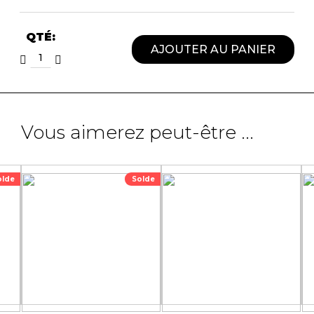
QTÉ:
AJOUTER AU PANIER
Vous aimerez peut-être ...
olde
Solde