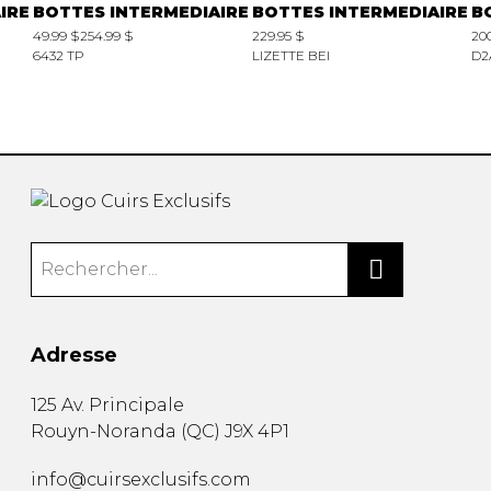
IRE
BOTTES INTERMEDIAIRE
BOTTES INTERMEDIAIRE
B
49.99 $
254.99 $
229.95 $
20
6432 TP
LIZETTE BEI
D2
Adresse
125 Av. Principale
Rouyn-Noranda
(
QC
)
J9X 4P1
info@cuirsexclusifs.com