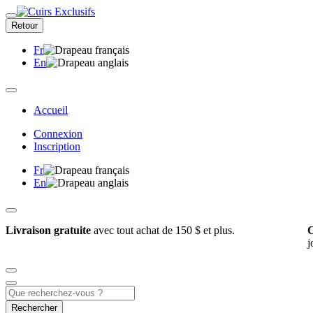
Retour
Fr
En
Accueil
Connexion
Inscription
Fr
En
Livraison gratuite
avec tout achat de 150 $ et plus.
C
j
Rechercher