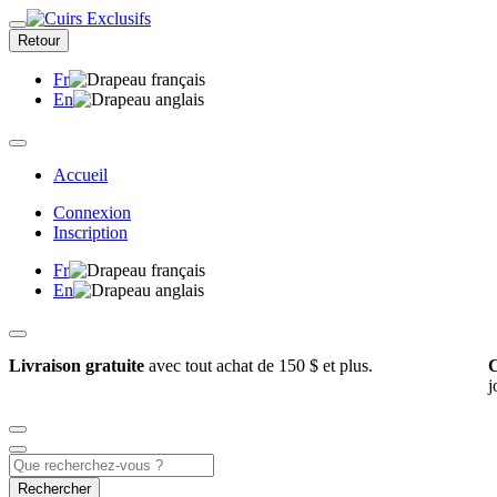
Retour
Fr
En
Accueil
Connexion
Inscription
Fr
En
Livraison gratuite
avec tout achat de 150 $ et plus.
C
j
Rechercher