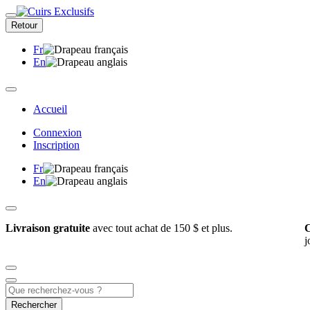
Retour
Fr
En
Accueil
Connexion
Inscription
Fr
En
Livraison gratuite
avec tout achat de 150 $ et plus.
C
j
Rechercher