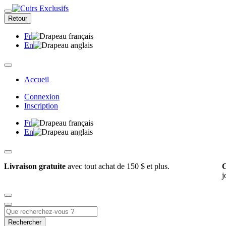
Retour
Fr
En
Accueil
Connexion
Inscription
Fr
En
Livraison gratuite
avec tout achat de 150 $ et plus.
C
j
Rechercher