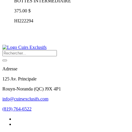
BOTTES INTERMEDIAIRE
375.00 $
HI222294
Adresse
125 Av. Principale
Rouyn-Noranda
(
QC
)
J9X 4P1
info@cuirsexclusifs.com
(819) 764-6522