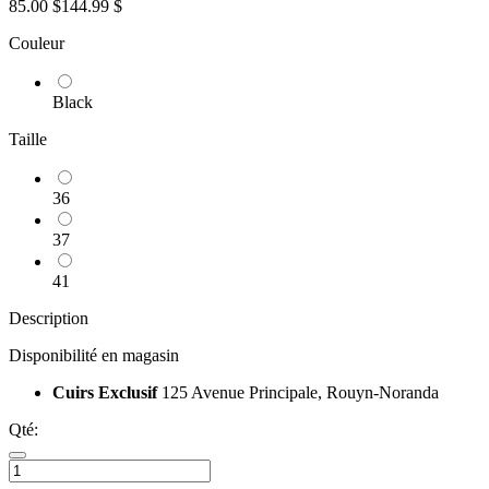
85.00 $
144.99 $
Couleur
Black
Taille
36
37
41
Description
Disponibilité en magasin
Cuirs Exclusif
125 Avenue Principale, Rouyn-Noranda
Qté: