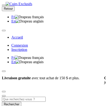
Retour
Fr
En
Accueil
Connexion
Inscription
Fr
En
Livraison gratuite
avec tout achat de 150 $ et plus.
C
j
Rechercher