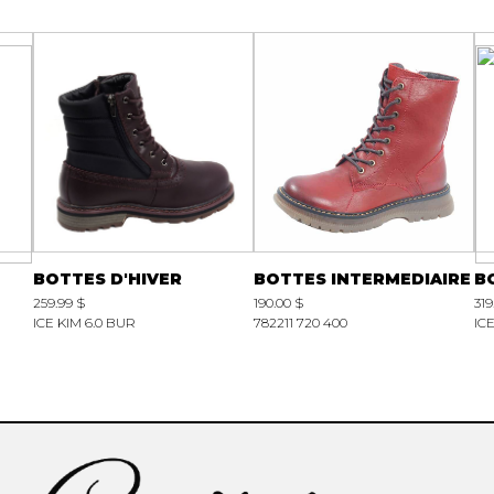
BOTTES D'HIVER
BOTTES INTERMEDIAIRE
B
259.99 $
190.00 $
319
ICE KIM 6.0 BUR
782211 720 400
IC