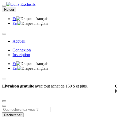
Retour
Fr
En
Accueil
Connexion
Inscription
Fr
En
Livraison gratuite
avec tout achat de 150 $ et plus.
C
j
Rechercher