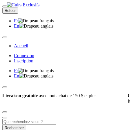
Retour
Fr
En
Accueil
Connexion
Inscription
Fr
En
Livraison gratuite
avec tout achat de 150 $ et plus.
C
j
Rechercher