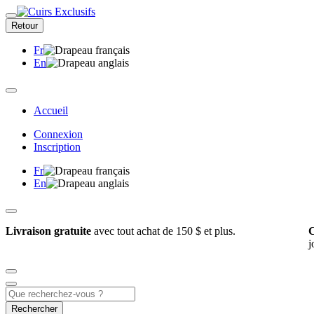
Retour
Fr
En
Accueil
Connexion
Inscription
Fr
En
Livraison gratuite
avec tout achat de 150 $ et plus.
C
j
Rechercher