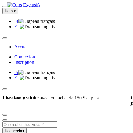
Retour
Fr
En
Accueil
Connexion
Inscription
Fr
En
Livraison gratuite
avec tout achat de 150 $ et plus.
C
j
Rechercher