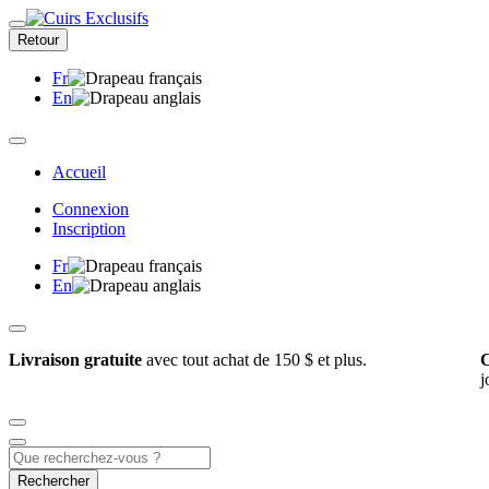
Retour
Fr
En
Accueil
Connexion
Inscription
Fr
En
Livraison gratuite
avec tout achat de 150 $ et plus.
C
j
Rechercher