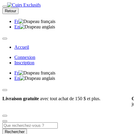
Retour
Fr
En
Accueil
Connexion
Inscription
Fr
En
Livraison gratuite
avec tout achat de 150 $ et plus.
C
j
Rechercher