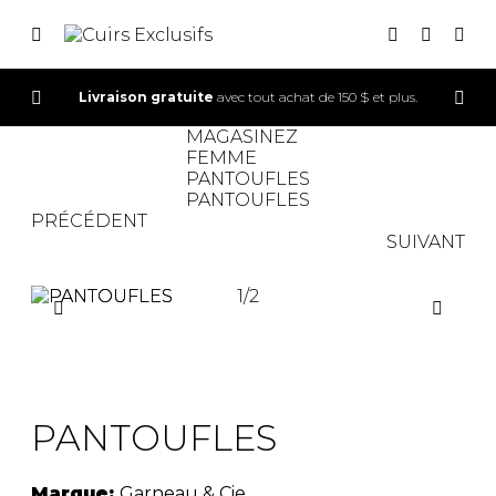
Livraison gratuite
avec tout achat de 150 $ et plus.
CONNEXION
MAGASINEZ
FEMME
INSCRIPTION
PANTOUFLES
PANTOUFLES
PRÉCÉDENT
SUIVANT
1
/
2
SOLDE
PANTOUFLES
Marque:
Garneau & Cie