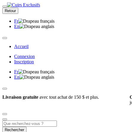
Retour
Fr
En
Accueil
Connexion
Inscription
Fr
En
Livraison gratuite
avec tout achat de 150 $ et plus.
C
j
Rechercher