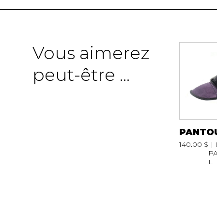
SOULIERS
SOULIERS DE T
SOULIERS SPO
SOULIERS TRAV
Vous aimerez
peut-être ...
PANTO
140.00 $
P
L