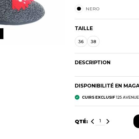
NERO
S
PANTOUFLES
PRODUI
TAILLE
UNISEXE
FOURRU
UNISEXE
36
38
NFANTS
PANTOUFLES
BOTTES
BOTTES A 
CHAPEAU 
DESCRIPTION
CHAUSSO
DISPONIBILITÉ EN MAG
CUIRS EXCLUSIF
125 AVENU
QTÉ:
ANDALES
SOULIERS/UNISEXE
SOULIERS