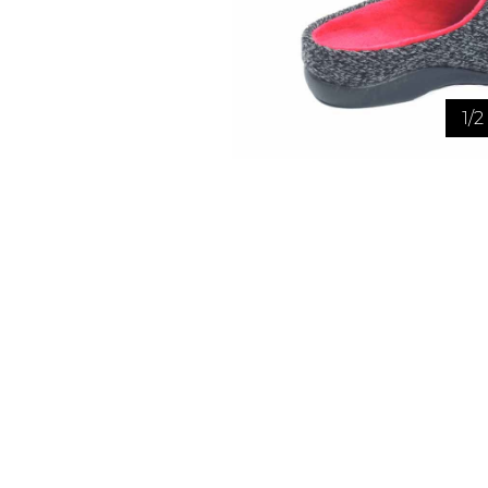
TUQUE
PANTOUFLES
PANTOUFLE
ENFANTS
1
/
2
PANTOUFLES
PANTOUFLES E
SANDALES UNISEXE
SOULIERS/S
SANDALES TOUT ALLER
SANDALES