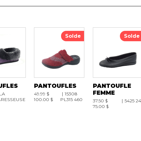
RAVAILLES
RT
AIL
Solde
Solde
UFLES
PANTOUFLES
PANTOUFLE
FEMME
LA
49.99 $
15308
ARESSEUSE
100.00 $
PL315 460
37.50 $
5425 24
75.00 $