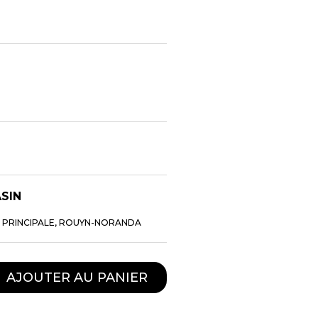
TS
SACS À MAIN
RES
AGENDA
COURROIE
POIL
PORTE-CARTES
AVIATEUR
PORTEFEUILLE
NS
PORTEFEUILLE HOMME
SAC A MAIN
ASIN
SAC DE SOIREE
SAC DE TAILLE
E PRINCIPALE, ROUYN-NORANDA
SACS À DOS
AJOUTER AU PANIER