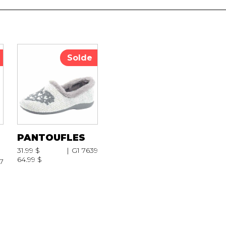
Solde
PANTOUFLES
31.99 $
G1 7639
64.99 $
7