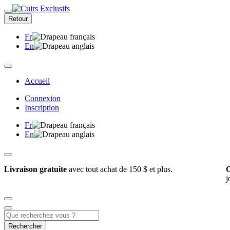
Retour
Fr
En
Accueil
Connexion
Inscription
Fr
En
Livraison gratuite
avec tout achat de 150 $ et plus.
C
j
Rechercher