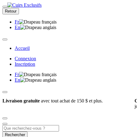
Retour
Fr
En
Accueil
Connexion
Inscription
Fr
En
Livraison gratuite
avec tout achat de 150 $ et plus.
C
j
Rechercher