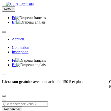
Retour
Fr
En
Accueil
Connexion
Inscription
Fr
En
Livraison gratuite
avec tout achat de 150 $ et plus.
C
j
Rechercher