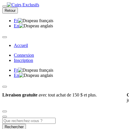
Retour
Fr
En
Accueil
Connexion
Inscription
Fr
En
Livraison gratuite
avec tout achat de 150 $ et plus.
C
j
Rechercher