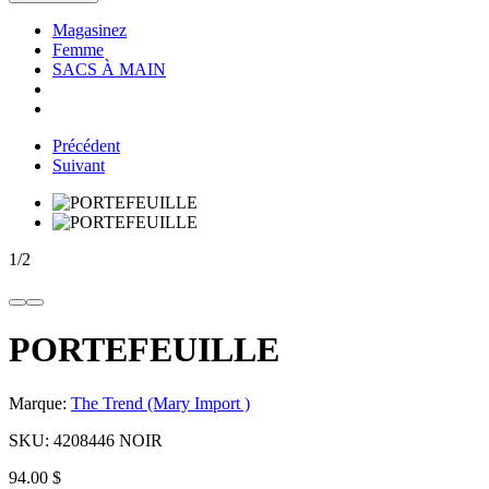
Magasinez
Femme
SACS À MAIN
Précédent
Suivant
1
/
2
PORTEFEUILLE
Marque:
The Trend (Mary Import )
SKU:
4208446 NOIR
94.00 $