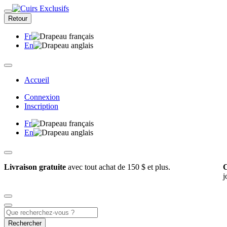
Retour
Fr
En
Accueil
Connexion
Inscription
Fr
En
Livraison gratuite
avec tout achat de 150 $ et plus.
C
j
Rechercher