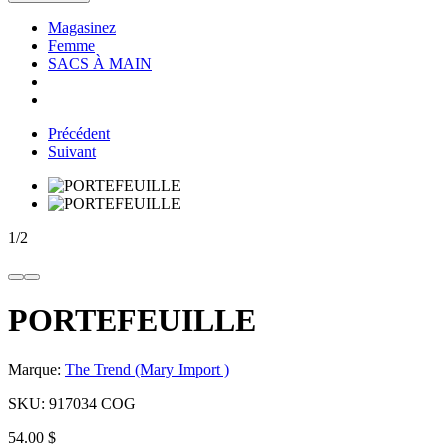
Magasinez
Femme
SACS À MAIN
Précédent
Suivant
1
/
2
PORTEFEUILLE
Marque:
The Trend (Mary Import )
SKU:
917034 COG
54.00 $