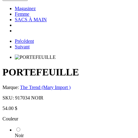
Magasinez
Femme
SACS À MAIN
Précédent
Suivant
PORTEFEUILLE
Marque:
The Trend (Mary Import )
SKU:
917034 NOIR
54.00 $
Couleur
Noir