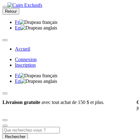
Retour
Fr
En
Accueil
Connexion
Inscription
Fr
En
Livraison gratuite
avec tout achat de 150 $ et plus.
C
j
Rechercher