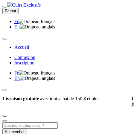
Retour
Fr
En
Accueil
Connexion
Inscription
Fr
En
Livraison gratuite
avec tout achat de 150 $ et plus.
C
j
Rechercher