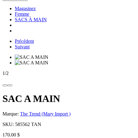
Magasinez
Femme
SACS À MAIN
Précédent
Suivant
1
/
2
SAC A MAIN
Marque:
The Trend (Mary Import )
SKU:
585562 TAN
170.00 $