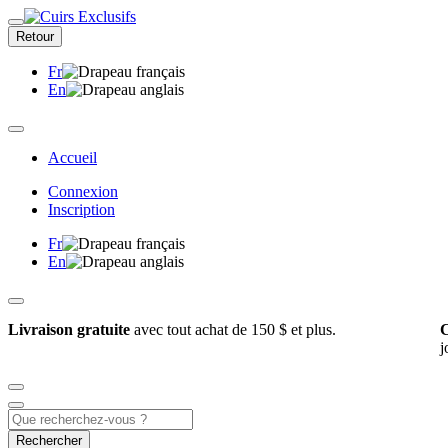
Retour
Fr
En
Accueil
Connexion
Inscription
Fr
En
Livraison gratuite
avec tout achat de 150 $ et plus.
C
j
Rechercher