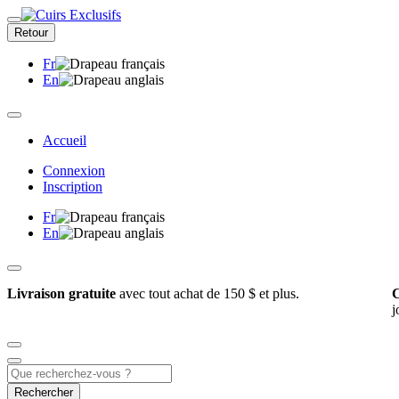
Retour
Fr
En
Accueil
Connexion
Inscription
Fr
En
Livraison gratuite
avec tout achat de 150 $ et plus.
C
j
Rechercher