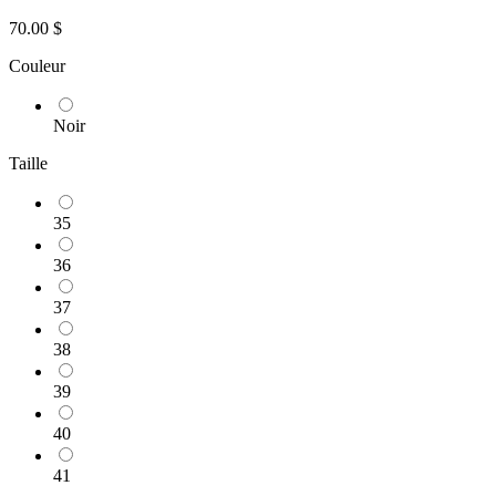
70.00 $
Couleur
Noir
Taille
35
36
37
38
39
40
41