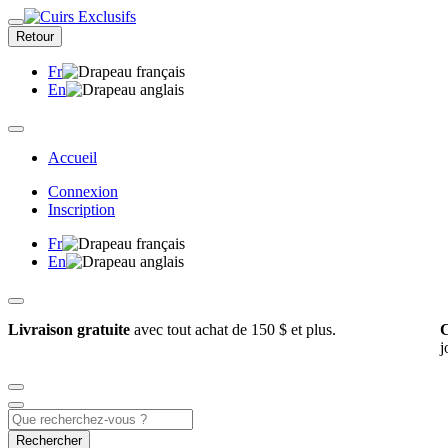
Retour
Fr
En
Accueil
Connexion
Inscription
Fr
En
Livraison gratuite
avec tout achat de 150 $ et plus.
C
j
Rechercher