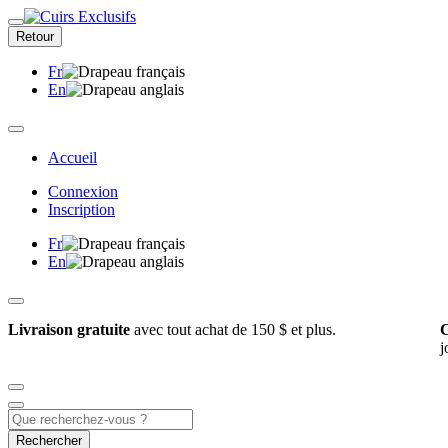
Retour
Fr
En
Accueil
Connexion
Inscription
Fr
En
Livraison gratuite
avec tout achat de 150 $ et plus.
C
j
Rechercher