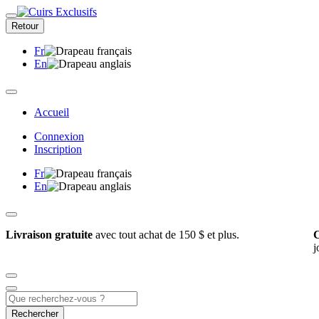
Retour
Fr
En
Accueil
Connexion
Inscription
Fr
En
Livraison gratuite
avec tout achat de 150 $ et plus.
C
j
Rechercher