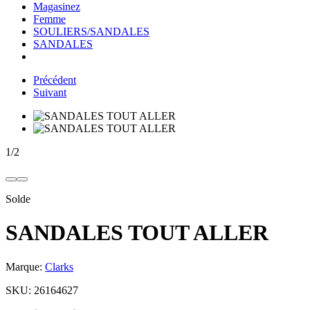
Magasinez
Femme
SOULIERS/SANDALES
SANDALES
Précédent
Suivant
1
/
2
Solde
SANDALES TOUT ALLER
Marque:
Clarks
SKU:
26164627