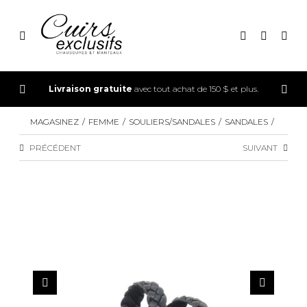
CONNEXION
Livraison gratuite
avec tout achat de 150 $ et plus.
INSCRIPTION
MAGASINEZ
FEMME
SOULIERS/SANDALES
SANDALES
PRÉCÉDENT
SUIVANT