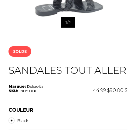
1
/
2
SOLDE
SANDALES TOUT ALLER
Marque:
Dolcevita
44.99 $
90.00 $
SKU:
INDY BLK
COULEUR
Black