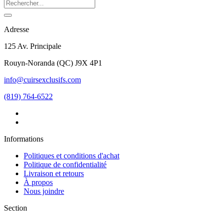
Adresse
125 Av. Principale
Rouyn-Noranda
(
QC
)
J9X 4P1
info@cuirsexclusifs.com
(819) 764-6522
Informations
Politiques et conditions d'achat
Politique de confidentialité
Livraison et retours
À propos
Nous joindre
Section