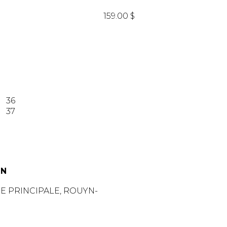
159.00 $
36
37
IN
UE PRINCIPALE, ROUYN-