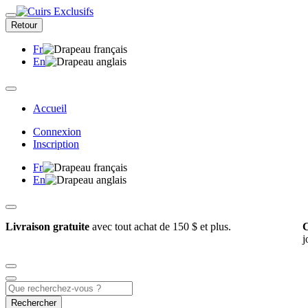
Retour
Fr
En
Accueil
Connexion
Inscription
Fr
En
Livraison gratuite
avec tout achat de 150 $ et plus.
C
j
Rechercher