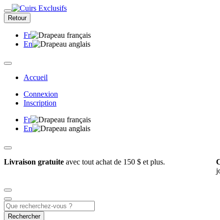
Retour
Fr
En
Accueil
Connexion
Inscription
Fr
En
Livraison gratuite
avec tout achat de 150 $ et plus.
C
j
Rechercher