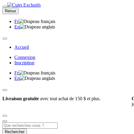
Retour
Fr
En
Accueil
Connexion
Inscription
Fr
En
Livraison gratuite
avec tout achat de 150 $ et plus.
C
j
Rechercher