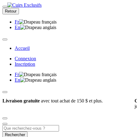
Retour
Fr
En
Accueil
Connexion
Inscription
Fr
En
Livraison gratuite
avec tout achat de 150 $ et plus.
C
j
Rechercher