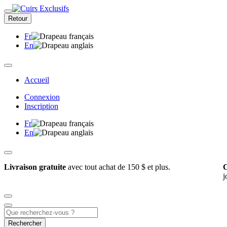
Retour
Fr
En
Accueil
Connexion
Inscription
Fr
En
Livraison gratuite
avec tout achat de 150 $ et plus.
C
j
Rechercher