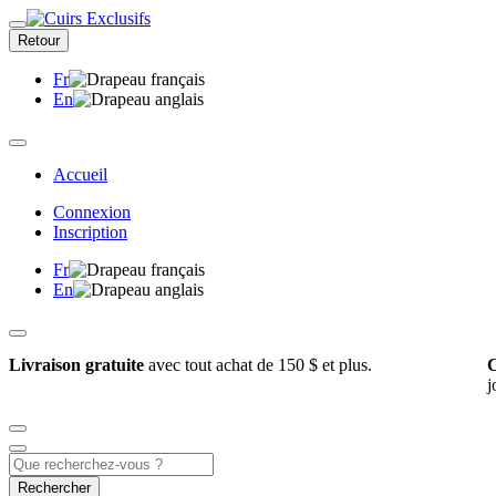
Retour
Fr
En
Accueil
Connexion
Inscription
Fr
En
Livraison gratuite
avec tout achat de 150 $ et plus.
C
j
Rechercher