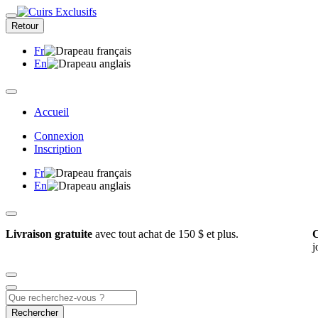
Retour
Fr
En
Accueil
Connexion
Inscription
Fr
En
Livraison gratuite
avec tout achat de 150 $ et plus.
C
j
Rechercher