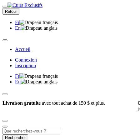
Retour
Fr
En
Accueil
Connexion
Inscription
Fr
En
Livraison gratuite
avec tout achat de 150 $ et plus.
C
j
Rechercher