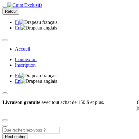
Retour
Fr
En
Accueil
Connexion
Inscription
Fr
En
Livraison gratuite
avec tout achat de 150 $ et plus.
C
j
Rechercher