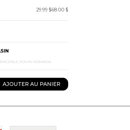
29.99 $
68.00 $
ASIN
PRINCIPALE, ROUYN-NORANDA
AJOUTER AU PANIER