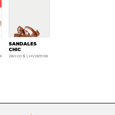
SANDALES
CHIC
8
280.00 $
HV263908