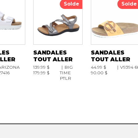
Solde
Solde
LES
SANDALES
SANDALES
LLER
TOUT ALLER
TOUT ALLER
ARIZONA
139.99 $
BIG
44.99 $
V9394 6
27416
179.99 $
TIME
90.00 $
PTLR