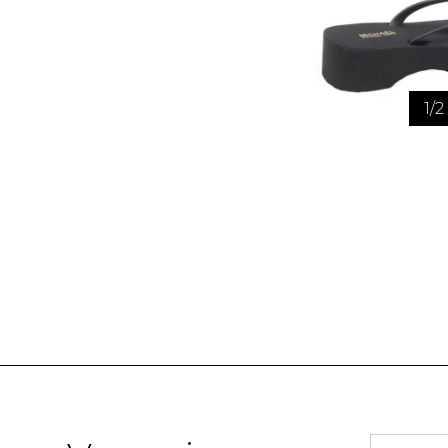
1
/
2