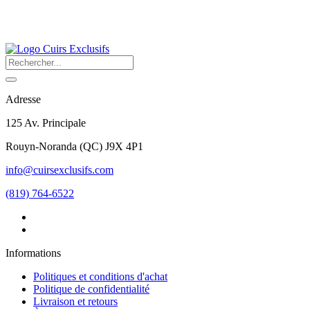
Adresse
125 Av. Principale
Rouyn-Noranda
(
QC
)
J9X 4P1
info@cuirsexclusifs.com
(819) 764-6522
Informations
Politiques et conditions d'achat
Politique de confidentialité
Livraison et retours